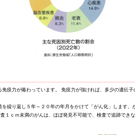
る免疫力が備わっています。 免疫力が強ければ、多少の遺伝子
殖を繰り返し５年～２０年の年月をかけて「がん化」します。
検査１ｃｍ未満のがんは、ほぼ発見不可能で、検査で追跡でき