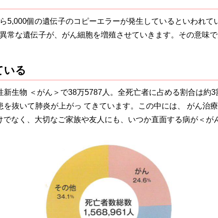
から5,000個の遺伝子のコピーエラーが発生しているといわれ
 異常な遺伝子が、がん細胞を増殖させていきます。その意味
ている
性新生物 ＜がん＞で38万5787人。全死亡者に占める割合は約
疾患を抜いて肺炎が上がっ てきています。この中には、 がん
けでなく、大切なご家族や友人にも、いつか直面する病が＜が